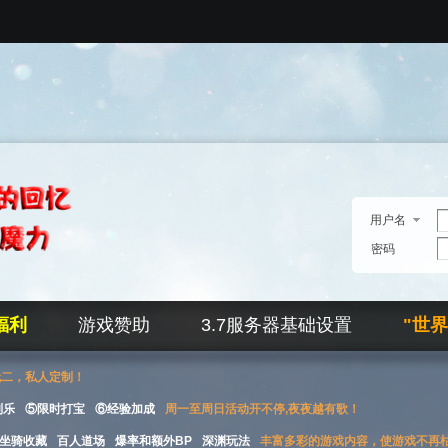
用户名
密码
福利
游戏赞助
3.7服务器基础设置
"世
无二，私人定制！
刮乐
⑤限时打宝
⑥经验加成
周一至周日活动开不停,夜夜越有歌！
坐骑收藏
百人道场
爆率和额外BP
深渊玩法
丰富多彩的游戏内容，使游戏不再