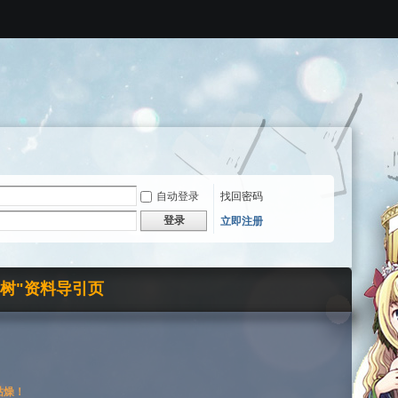
自动登录
找回密码
登录
立即注册
界树"资料导引页
枯燥！