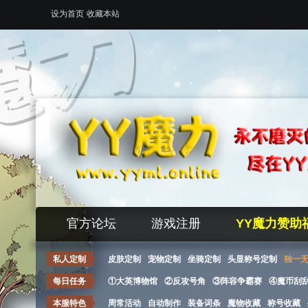
设为首页
收藏本站
官方论坛
游戏注册
YY魔力赞助
私人定制
皮肤定制
宠物定制
坐骑定制
头显称号定制
独一
每日任务
①大英博物馆
②反攻号角
③阵容争霸赛
④魔币刮
本服特色
周常活动
自动制作
装备词条
魔物收藏
称号收藏