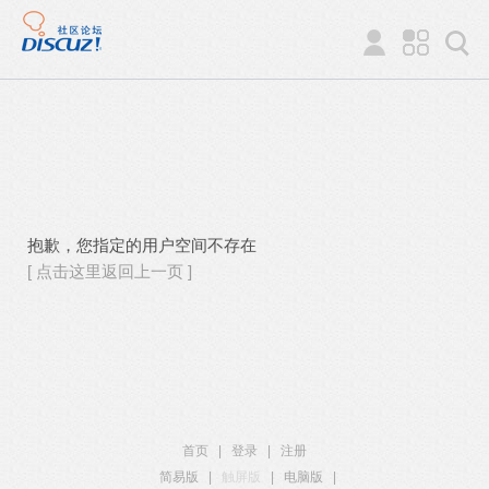
抱歉，您指定的用户空间不存在
[ 点击这里返回上一页 ]
首页
|
登录
|
注册
简易版
|
触屏版
|
电脑版
|