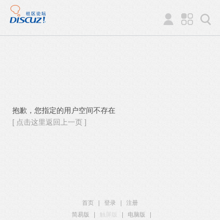
抱歉，您指定的用户空间不存在
[ 点击这里返回上一页 ]
首页
|
登录
|
注册
简易版
|
触屏版
|
电脑版
|