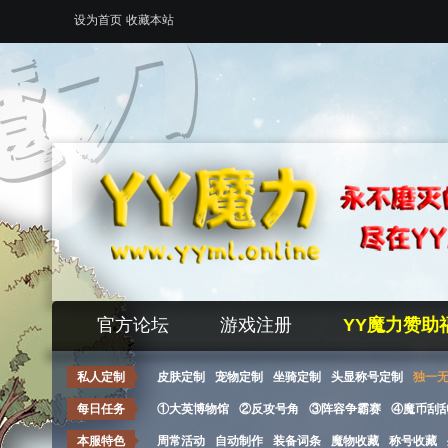
设为首页
收藏本站
官方论坛
游戏注册
YY魔力赞助
私人定制
皮肤定制
宠物定制
坐骑定制
头显称号定制
独一
每日任务
①大英博物馆
②反攻号角
③阵容争霸赛
④魔币刮
本服特色
周常活动
自动制作
装备词条
魔物收藏
称号收藏