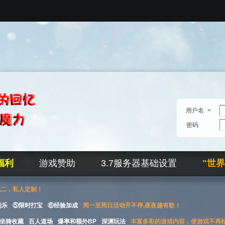
用户名
密码
福利
游戏赞助
3.7服务器基础设置
"世
无二，私人定制！
刮乐
⑤限时打宝
⑥经验加成
周一至周日活动开不停,夜夜越有歌！
坐骑收藏
百人道场
爆率和额外BP
深渊玩法
丰富多彩的游戏内容，使游戏不再