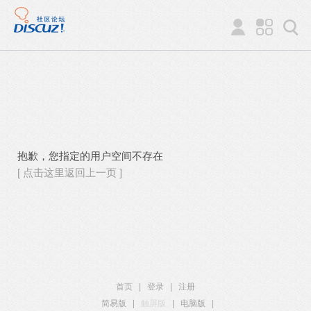
抱歉，您指定的用户空间不存在
[ 点击这里返回上一页 ]
首页
|
登录
|
注册
简易版
|
触屏版
|
电脑版
|