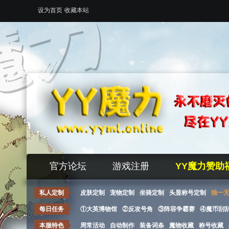
设为首页
收藏本站
官方论坛
游戏注册
YY魔力赞助
私人定制
皮肤定制
宠物定制
坐骑定制
头显称号定制
独一
每日任务
①大英博物馆
②反攻号角
③阵容争霸赛
④魔币刮
本服特色
周常活动
自动制作
装备词条
魔物收藏
称号收藏