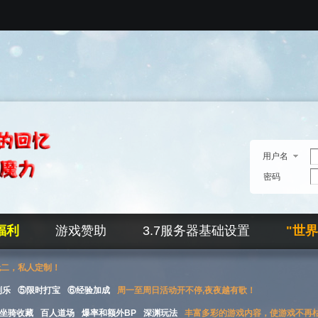
用户名
密码
福利
游戏赞助
3.7服务器基础设置
"世
无二，私人定制！
刮乐
⑤限时打宝
⑥经验加成
周一至周日活动开不停,夜夜越有歌！
坐骑收藏
百人道场
爆率和额外BP
深渊玩法
丰富多彩的游戏内容，使游戏不再