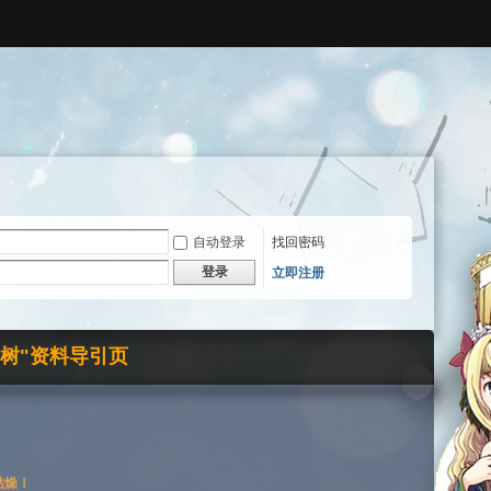
自动登录
找回密码
登录
立即注册
界树"资料导引页
枯燥！