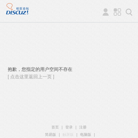
抱歉，您指定的用户空间不存在
[ 点击这里返回上一页 ]
首页
|
登录
|
注册
简易版
|
触屏版
|
电脑版
|