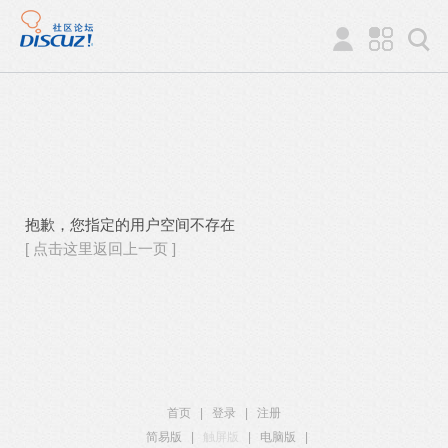
抱歉，您指定的用户空间不存在
[ 点击这里返回上一页 ]
首页
|
登录
|
注册
简易版
|
触屏版
|
电脑版
|