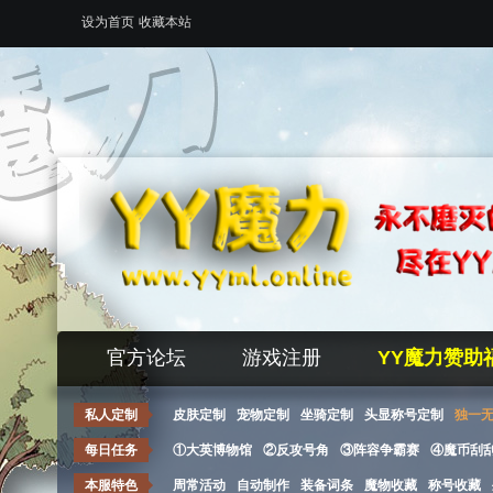
设为首页
收藏本站
官方论坛
游戏注册
YY魔力赞助
私人定制
皮肤定制
宠物定制
坐骑定制
头显称号定制
独一
每日任务
①大英博物馆
②反攻号角
③阵容争霸赛
④魔币刮
本服特色
周常活动
自动制作
装备词条
魔物收藏
称号收藏