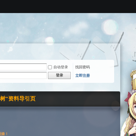
自动登录
找回密码
登录
立即注册
界树"资料导引页
枯燥！