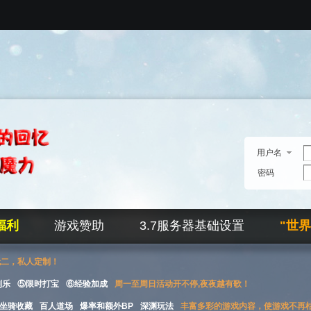
用户名
密码
福利
游戏赞助
3.7服务器基础设置
"世
无二，私人定制！
刮乐
⑤限时打宝
⑥经验加成
周一至周日活动开不停,夜夜越有歌！
坐骑收藏
百人道场
爆率和额外BP
深渊玩法
丰富多彩的游戏内容，使游戏不再