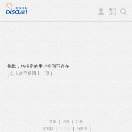
抱歉，您指定的用户空间不存在
[ 点击这里返回上一页 ]
首页
|
登录
|
注册
简易版
|
触屏版
|
电脑版
|