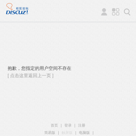
抱歉，您指定的用户空间不存在
[ 点击这里返回上一页 ]
首页
|
登录
|
注册
简易版
|
触屏版
|
电脑版
|