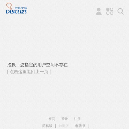
抱歉，您指定的用户空间不存在
[ 点击这里返回上一页 ]
首页
|
登录
|
注册
简易版
|
触屏版
|
电脑版
|