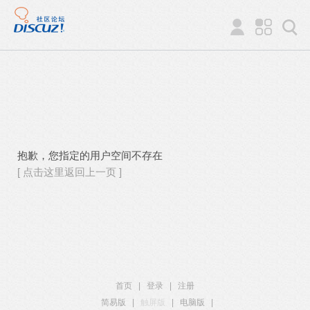
抱歉，您指定的用户空间不存在
[ 点击这里返回上一页 ]
首页
|
登录
|
注册
简易版
|
触屏版
|
电脑版
|