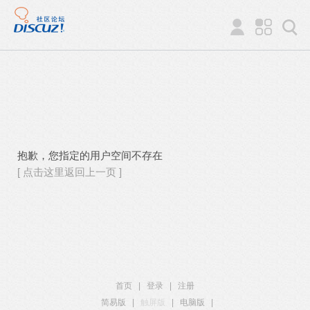
抱歉，您指定的用户空间不存在
[ 点击这里返回上一页 ]
首页
|
登录
|
注册
简易版
|
触屏版
|
电脑版
|