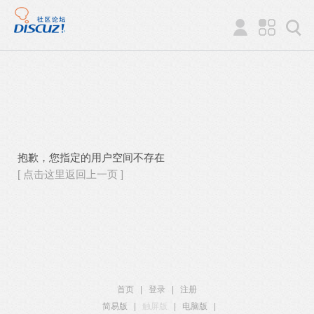
抱歉，您指定的用户空间不存在
[ 点击这里返回上一页 ]
首页
|
登录
|
注册
简易版
|
触屏版
|
电脑版
|