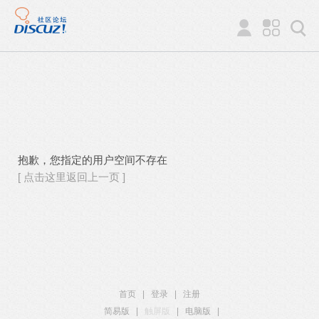
抱歉，您指定的用户空间不存在
[ 点击这里返回上一页 ]
首页
|
登录
|
注册
简易版
|
触屏版
|
电脑版
|