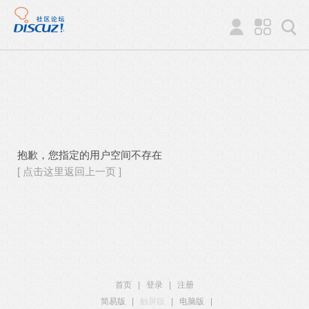
抱歉，您指定的用户空间不存在
[ 点击这里返回上一页 ]
首页
|
登录
|
注册
简易版
|
触屏版
|
电脑版
|