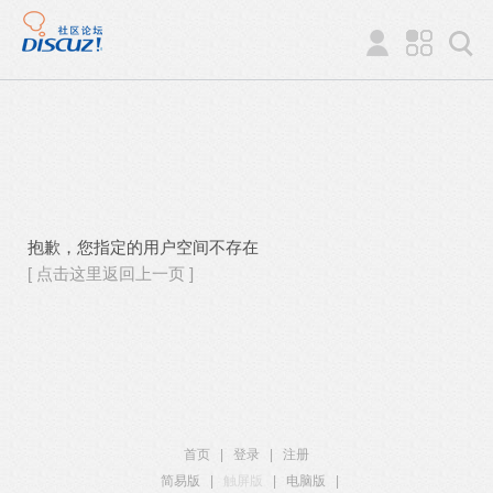
抱歉，您指定的用户空间不存在
[ 点击这里返回上一页 ]
首页
|
登录
|
注册
简易版
|
触屏版
|
电脑版
|