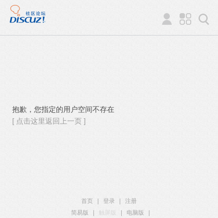
抱歉，您指定的用户空间不存在
[ 点击这里返回上一页 ]
首页
|
登录
|
注册
简易版
|
触屏版
|
电脑版
|