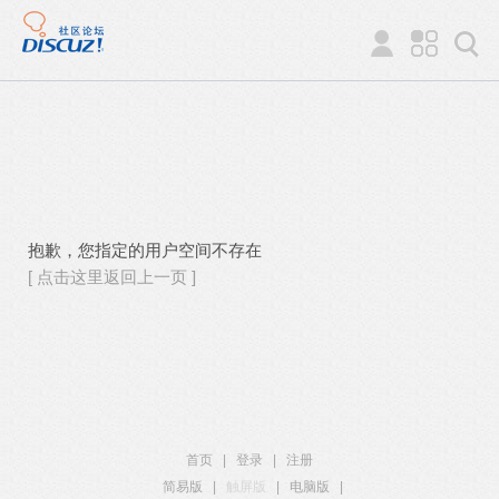
抱歉，您指定的用户空间不存在
[ 点击这里返回上一页 ]
首页
|
登录
|
注册
简易版
|
触屏版
|
电脑版
|