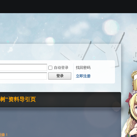
自动登录
找回密码
登录
立即注册
界树"资料导引页
枯燥！