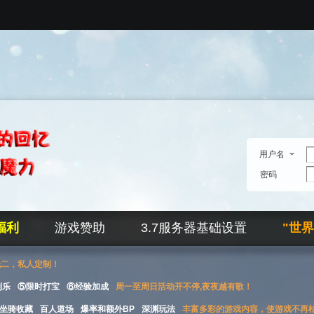
用户名
密码
福利
游戏赞助
3.7服务器基础设置
"世
无二，私人定制！
刮乐
⑤限时打宝
⑥经验加成
周一至周日活动开不停,夜夜越有歌！
坐骑收藏
百人道场
爆率和额外BP
深渊玩法
丰富多彩的游戏内容，使游戏不再