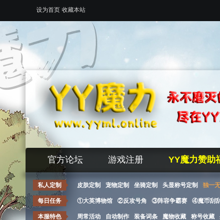
设为首页
收藏本站
官方论坛
游戏注册
YY魔力赞助
私人定制
皮肤定制
宠物定制
坐骑定制
头显称号定制
独一
每日任务
①大英博物馆
②反攻号角
③阵容争霸赛
④魔币刮
本服特色
周常活动
自动制作
装备词条
魔物收藏
称号收藏