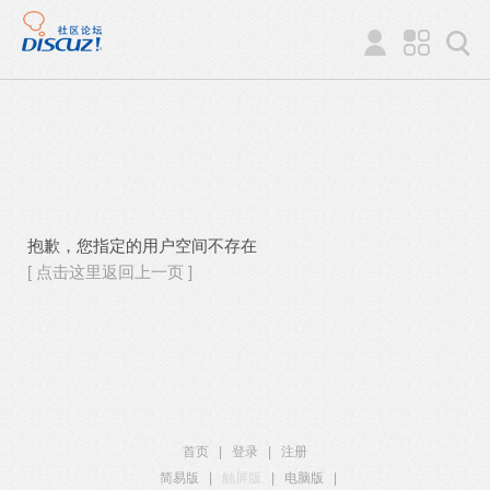
抱歉，您指定的用户空间不存在
[ 点击这里返回上一页 ]
首页
|
登录
|
注册
简易版
|
触屏版
|
电脑版
|