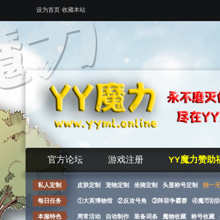
设为首页
收藏本站
官方论坛
游戏注册
YY魔力赞助
私人定制
皮肤定制
宠物定制
坐骑定制
头显称号定制
独一
每日任务
①大英博物馆
②反攻号角
③阵容争霸赛
④魔币刮
本服特色
周常活动
自动制作
装备词条
魔物收藏
称号收藏