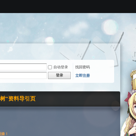
自动登录
找回密码
登录
立即注册
界树"资料导引页
枯燥！