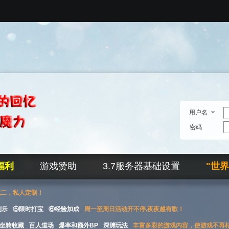
用户名
密码
福利
游戏赞助
3.7服务器基础设置
"世
无二，私人定制！
刮乐
⑤限时打宝
⑥经验加成
周一至周日活动开不停,夜夜越有歌！
坐骑收藏
百人道场
爆率和额外BP
深渊玩法
丰富多彩的游戏内容，使游戏不再