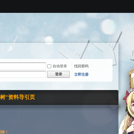
自动登录
找回密码
登录
立即注册
界树"资料导引页
枯燥！