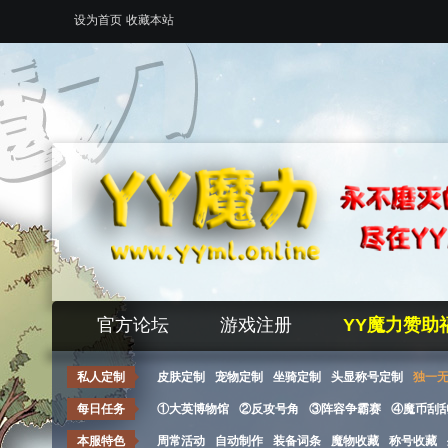
设为首页
收藏本站
官方论坛
游戏注册
YY魔力赞助
私人定制
皮肤定制
宠物定制
坐骑定制
头显称号定制
独一
每日任务
①大英博物馆
②反攻号角
③阵容争霸赛
④魔币刮
本服特色
周常活动
自动制作
装备词条
魔物收藏
称号收藏