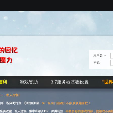
用户名
密码
福利
游戏赞助
3.7服务器基础设置
"世
无二，私人定制！
刮乐
⑤限时打宝
⑥经验加成
周一至周日活动开不停,夜夜越有歌！
坐骑收藏
百人道场
爆率和额外BP
深渊玩法
丰富多彩的游戏内容，使游戏不再