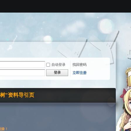
自动登录
找回密码
登录
立即注册
界树"资料导引页
枯燥！