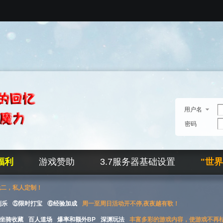
用户名
密码
福利
游戏赞助
3.7服务器基础设置
"世
无二，私人定制！
刮乐
⑤限时打宝
⑥经验加成
周一至周日活动开不停,夜夜越有歌！
坐骑收藏
百人道场
爆率和额外BP
深渊玩法
丰富多彩的游戏内容，使游戏不再