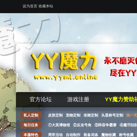
设为首页
收藏本站
官方论坛
游戏注册
YY魔力赞助
私人定制
皮肤定制
宠物定制
坐骑定制
头显称号定制
独一
每日任务
①大英博物馆
②反攻号角
③阵容争霸赛
④魔币刮
本服特色
周常活动
自动制作
装备词条
魔物收藏
称号收藏