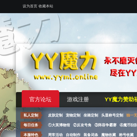
设为首页
收藏本站
官方论坛
游戏注册
YY魔力赞助
私人定制
皮肤定制
宠物定制
坐骑定制
头显称号定制
独一
每日任务
①大英博物馆
②反攻号角
③阵容争霸赛
④魔币刮
本服特色
周常活动
自动制作
装备词条
魔物收藏
称号收藏