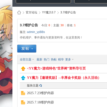
官方论坛
YY魔力3.7
3.7维护公告
3.7维护公告
今日:
0
|
主题:
30
|
排名:
1
版主:
admin_yyBBs
Di
»
›
›
停机维护、事件通知与更新资料等，在这里查阅！
全部主题
最新
热门
热帖
精华
更多
<YY魔力>游戏特色“世界树”资料导引页
YY魔力【邀请奖励】--丰厚金卡奖励（永久活动）
sc
版块主题
2025.7.23维护内容
2025.7.18维护内容