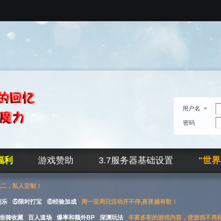
用户名
密码
福利
游戏赞助
3.7服务器基础设置
"世
无二，私人定制！
刮乐
⑤限时打宝
⑥经验加成
周一至周日活动开不停,夜夜越有歌！
坐骑收藏
百人道场
爆率和额外BP
深渊玩法
丰富多彩的游戏内容，使游戏不再