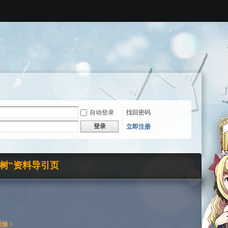
自动登录
找回密码
登录
立即注册
界树"资料导引页
枯燥！