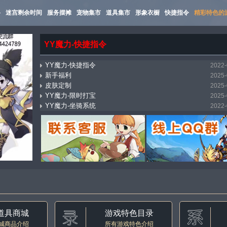
路
迷宫剩余时间
服务摆摊
宠物集市
道具集市
形象衣橱
快捷指令
精彩特色的
YY魔力-快捷指令
YY魔力-快捷指令
2022-
新手福利
2025-
皮肤定制
2025-
YY魔力-限时打宝
2025-
YY魔力-坐骑系统
2022-
mostbet_xnpi
2026-
YY魔力-万能传送（飞机）
2025-
YY魔力-集市系统
2022-
YY魔力-自动寻路
2022-
YY魔力-称号收藏
2022-
道具商城
游戏特色目录
城商品介绍
所有游戏特色介绍