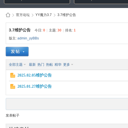
官方论坛
YY魔力3.7
3.7维护公告
3.7维护公告
今日:
0
|
主题:
30
|
排名:
1
版主:
admin_yyBBs
Di
»
›
›
全部主题
最新
热门
热帖
精华
更多
2025.02.05维护公告
2025.01.27维护公告
sc
发表帖子