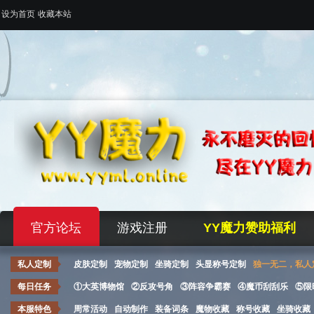
设为首页
收藏本站
官方论坛
游戏注册
YY魔力赞助福利
私人定制
皮肤定制
宠物定制
坐骑定制
头显称号定制
独一无二，私人
每日任务
①大英博物馆
②反攻号角
③阵容争霸赛
④魔币刮刮乐
⑤限
本服特色
周常活动
自动制作
装备词条
魔物收藏
称号收藏
坐骑收藏