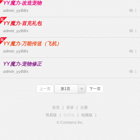
YY魔力-改造宠物
admin_yyBBs
1
YY魔力-首充礼包
admin_yyBBs
1
YY魔力-万能传送（飞机）
admin_yyBBs
1
YY魔力-宠物修正
admin_yyBBs
1
上一页
第1页
下一页
首页
|
登录
|
注册
简易版
|
触屏版
|
电脑版
|
© Comsenz Inc.