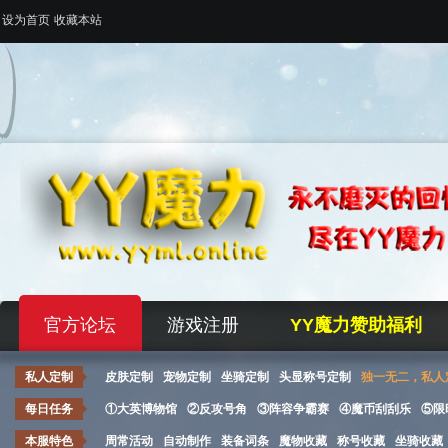
设为首页
收藏本站
官方论坛
游戏注册
YY魔力赞助福利
私人定制
皮肤定制
宠物定制
坐骑定制
头显称号定制
独一无二，私人
每日任务
①大英博物馆
②反攻号角
③阵容争霸赛
④魔币刮刮乐
⑤限
本服特色
周常活动
自动制作
装备词条
魔物收藏
称号收藏
坐骑收藏