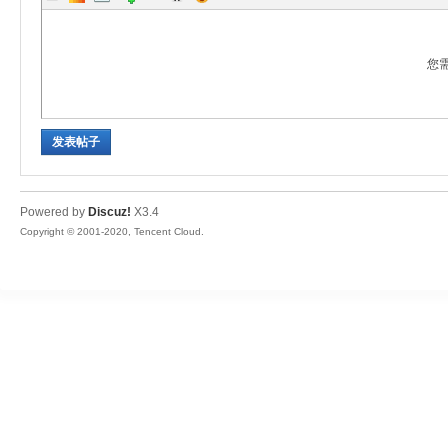
ar
您
发表帖子
Powered by
Discuz!
X3.4
Copyright © 2001-2020, Tencent Cloud.
d