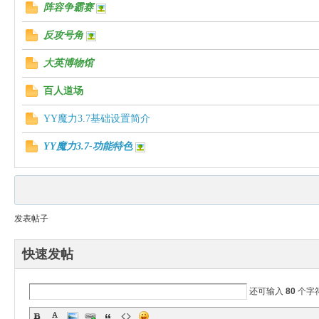
阵容争霸赛
反攻号角
大英博物馆
uz!
百人道场
YY魔力3.7基础设置简介
YY魔力3.7-功能特色
Bo
发表帖子
快速发帖
还可输入
80
个字