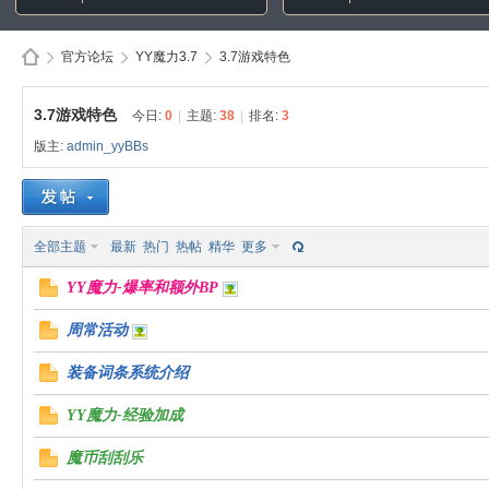
官方论坛
YY魔力3.7
3.7游戏特色
3.7游戏特色
今日:
0
|
主题:
38
|
排名:
3
版主:
admin_yyBBs
Di
»
›
›
全部主题
最新
热门
热帖
精华
更多
YY魔力-爆率和额外BP
周常活动
sc
装备词条系统介绍
YY魔力-经验加成
魔币刮刮乐