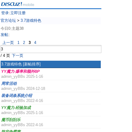
登录
立即注册
|
官方论坛
>
3.7游戏特色
今日0
主题38
|
发帖
|
上一页
1
2
3
4
/ 4 页
下一页
3.7游戏特色
[新帖排序]
YY魔力-爆率和额外BP
admin_yyBBs
2025-1-16
周常活动
admin_yyBBs
2024-12-18
装备词条系统介绍
admin_yyBBs
2022-4-16
YY魔力-经验加成
admin_yyBBs
2025-1-16
魔币刮刮乐
admin_yyBBs
2022-4-16
阵容争霸赛