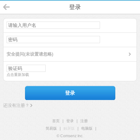
登录
安全提问(未设置请忽略)
点击重新加载
登录
还没有注册？
首页
|
登录
|
注册
简易版
|
触屏版
|
电脑版
|
© Comsenz Inc.