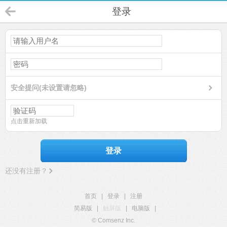
登录
安全提问(未设置请忽略)
点击重新加载
登录
还没有注册？
首页
|
登录
|
注册
简易版
|
触屏版
|
电脑版
|
© Comsenz Inc.