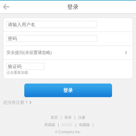
登录
安全提问(未设置请忽略)
点击重新加载
登录
还没有注册？
首页
|
登录
|
注册
简易版
|
触屏版
|
电脑版
|
© Comsenz Inc.