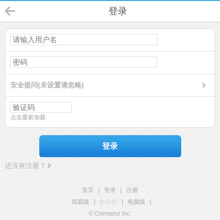
登录
安全提问(未设置请忽略)
点击重新加载
登录
还没有注册？
首页
|
登录
|
注册
简易版
|
触屏版
|
电脑版
|
© Comsenz Inc.