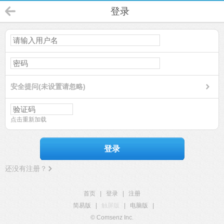
登录
安全提问(未设置请忽略)
点击重新加载
登录
还没有注册？
首页
|
登录
|
注册
简易版
|
触屏版
|
电脑版
|
© Comsenz Inc.