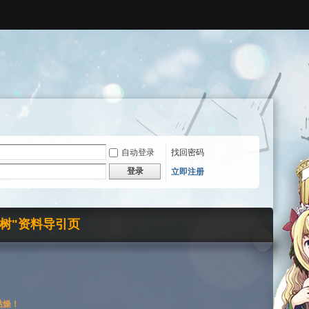
自动登录
找回密码
登录
立即注册
界树"资料导引页
枯燥！