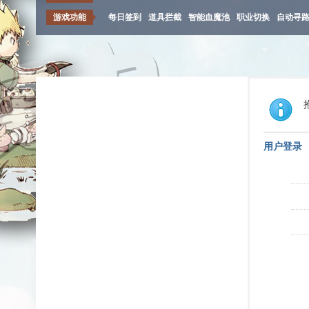
游戏功能
每日签到
道具拦截
智能血魔池
职业切换
自动寻
用户登录