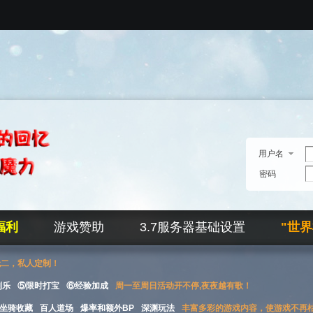
用户名
密码
福利
游戏赞助
3.7服务器基础设置
"世
无二，私人定制！
刮乐
⑤限时打宝
⑥经验加成
周一至周日活动开不停,夜夜越有歌！
坐骑收藏
百人道场
爆率和额外BP
深渊玩法
丰富多彩的游戏内容，使游戏不再