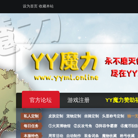
设为首页
收藏本站
官方论坛
游戏注册
YY魔力赞助
私人定制
皮肤定制
宠物定制
坐骑定制
头显称号定制
独一
每日任务
①大英博物馆
②反攻号角
③阵容争霸赛
④魔币刮
本服特色
周常活动
自动制作
装备词条
魔物收藏
称号收藏