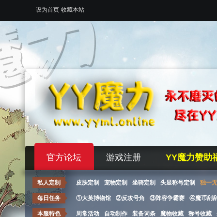
设为首页
收藏本站
官方论坛
游戏注册
YY魔力赞助
私人定制
皮肤定制
宠物定制
坐骑定制
头显称号定制
独一
每日任务
①大英博物馆
②反攻号角
③阵容争霸赛
④魔币刮
本服特色
周常活动
自动制作
装备词条
魔物收藏
称号收藏