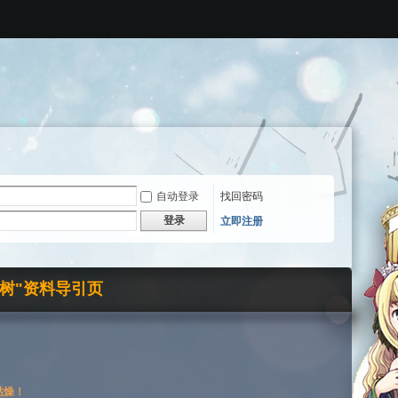
自动登录
找回密码
登录
立即注册
界树"资料导引页
枯燥！