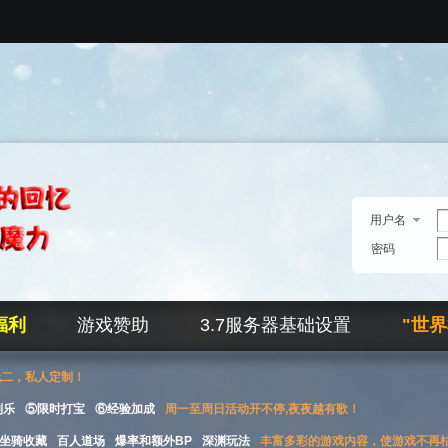
用户名
密码
福利
游戏赞助
3.7服务器基础设置
"世
无二，私人定制！
刮乐
⑤限时打宝
⑥经验加成
周一至周日活动开不停,夜夜越有歌！
坐骑收藏
百人道场
爆率和额外BP
深渊玩法
丰富多彩的游戏内容，使游戏不再