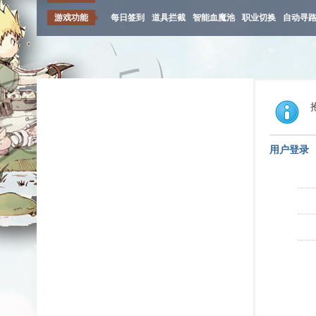
游戏功能
每日签到
道具拦截
智能血魔池
职业切换
自动寻
用户登录