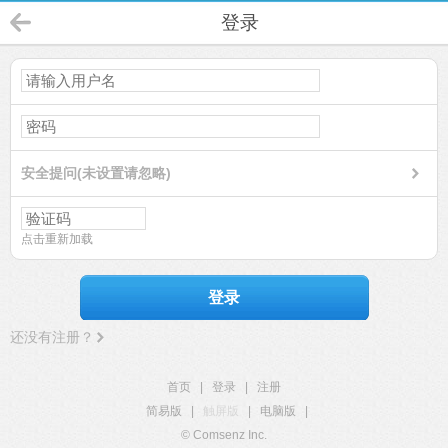
登录
安全提问(未设置请忽略)
点击重新加载
登录
还没有注册？
首页
|
登录
|
注册
简易版
|
触屏版
|
电脑版
|
© Comsenz Inc.