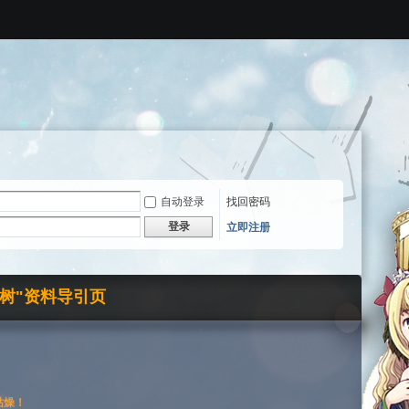
自动登录
找回密码
登录
立即注册
界树"资料导引页
枯燥！