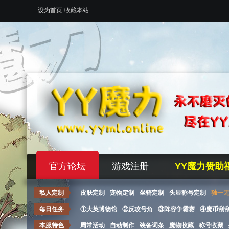
设为首页
收藏本站
官方论坛
游戏注册
YY魔力赞助
私人定制
皮肤定制
宠物定制
坐骑定制
头显称号定制
独一
每日任务
①大英博物馆
②反攻号角
③阵容争霸赛
④魔币刮
本服特色
周常活动
自动制作
装备词条
魔物收藏
称号收藏