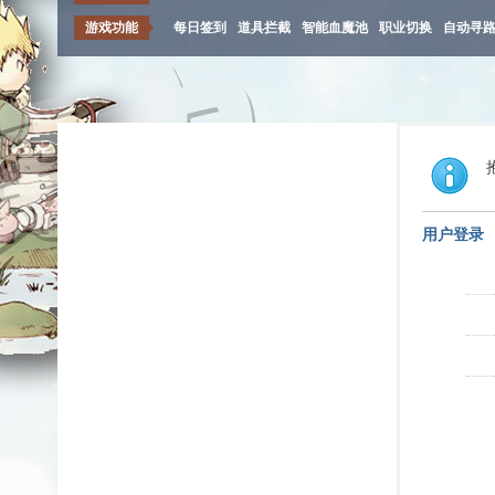
游戏功能
每日签到
道具拦截
智能血魔池
职业切换
自动寻
用户登录