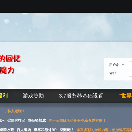
用户名
密码
福利
游戏赞助
3.7服务器基础设置
"世
无二，私人定制！
刮乐
⑤限时打宝
⑥经验加成
周一至周日活动开不停,夜夜越有歌！
坐骑收藏
百人道场
爆率和额外BP
深渊玩法
丰富多彩的游戏内容，使游戏不再