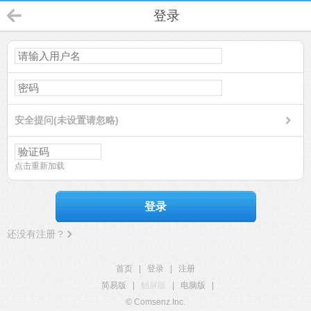
登录
安全提问(未设置请忽略)
点击重新加载
登录
还没有注册？
首页
|
登录
|
注册
简易版
|
触屏版
|
电脑版
|
© Comsenz Inc.