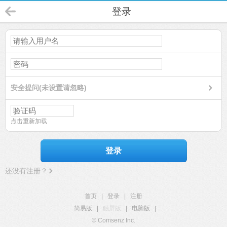
登录
安全提问(未设置请忽略)
点击重新加载
登录
还没有注册？
首页
|
登录
|
注册
简易版
|
触屏版
|
电脑版
|
© Comsenz Inc.