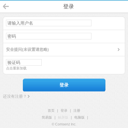
登录
安全提问(未设置请忽略)
点击重新加载
登录
还没有注册？
首页
|
登录
|
注册
简易版
|
触屏版
|
电脑版
|
© Comsenz Inc.