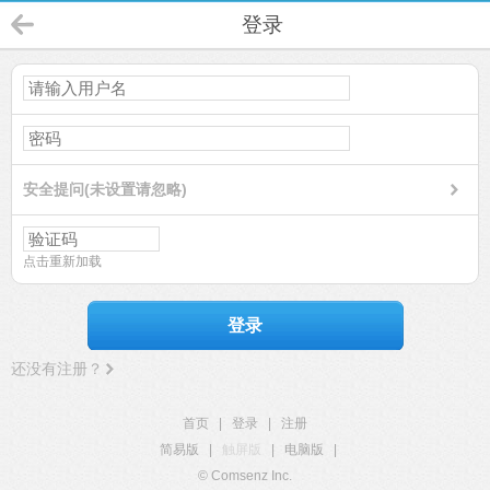
登录
安全提问(未设置请忽略)
点击重新加载
登录
还没有注册？
首页
|
登录
|
注册
简易版
|
触屏版
|
电脑版
|
© Comsenz Inc.