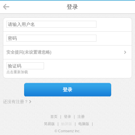
登录
安全提问(未设置请忽略)
点击重新加载
登录
还没有注册？
首页
|
登录
|
注册
简易版
|
触屏版
|
电脑版
|
© Comsenz Inc.