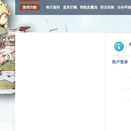
游戏功能
每日签到
道具拦截
智能血魔池
职业切换
自动寻
用户登录