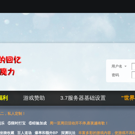
用户名
密码
福利
游戏赞助
3.7服务器基础设置
"世
无二，私人定制！
刮乐
⑤限时打宝
⑥经验加成
周一至周日活动开不停,夜夜越有歌！
坐骑收藏
百人道场
爆率和额外BP
深渊玩法
丰富多彩的游戏内容，使游戏不再