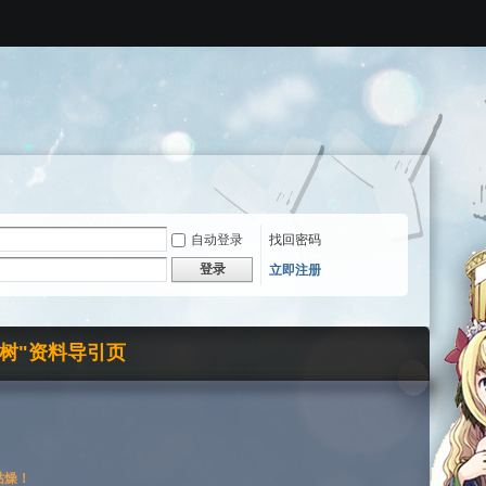
自动登录
找回密码
登录
立即注册
界树"资料导引页
枯燥！