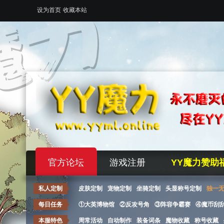
设为首页
收藏本站
官方论坛
游戏注册
YY魔力赞助
私人定制
皮肤定制
宠物定制
坐骑定制
头显称号定制
独一
每日任务
①大英博物馆
②反攻号角
③阵容争霸赛
④魔币刮
本服特色
周常活动
自动制作
装备词条
魔物收藏
称号收藏