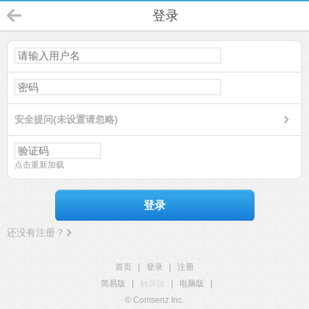
登录
安全提问(未设置请忽略)
点击重新加载
登录
还没有注册？
首页
|
登录
|
注册
简易版
|
触屏版
|
电脑版
|
© Comsenz Inc.