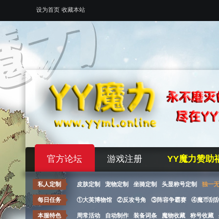
设为首页
收藏本站
官方论坛
游戏注册
YY魔力赞助
私人定制
皮肤定制
宠物定制
坐骑定制
头显称号定制
独一
每日任务
①大英博物馆
②反攻号角
③阵容争霸赛
④魔币刮
本服特色
周常活动
自动制作
装备词条
魔物收藏
称号收藏