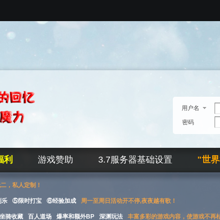
用户名
密码
福利
游戏赞助
3.7服务器基础设置
"世
无二，私人定制！
刮乐
⑤限时打宝
⑥经验加成
周一至周日活动开不停,夜夜越有歌！
坐骑收藏
百人道场
爆率和额外BP
深渊玩法
丰富多彩的游戏内容，使游戏不再