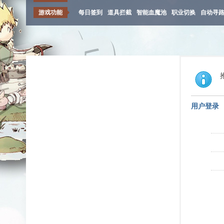
游戏功能
每日签到
道具拦截
智能血魔池
职业切换
自动寻
用户登录