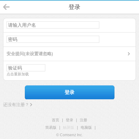
登录
安全提问(未设置请忽略)
点击重新加载
登录
还没有注册？
首页
|
登录
|
注册
简易版
|
触屏版
|
电脑版
|
© Comsenz Inc.