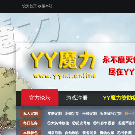
设为首页
收藏本站
官方论坛
游戏注册
YY魔力赞助
私人定制
皮肤定制
宠物定制
坐骑定制
头显称号定制
独一
每日任务
①大英博物馆
②反攻号角
③阵容争霸赛
④魔币刮
本服特色
周常活动
自动制作
装备词条
魔物收藏
称号收藏