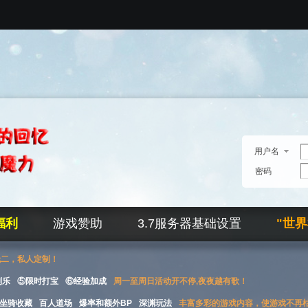
用户名
密码
福利
游戏赞助
3.7服务器基础设置
"世
无二，私人定制！
刮乐
⑤限时打宝
⑥经验加成
周一至周日活动开不停,夜夜越有歌！
坐骑收藏
百人道场
爆率和额外BP
深渊玩法
丰富多彩的游戏内容，使游戏不再