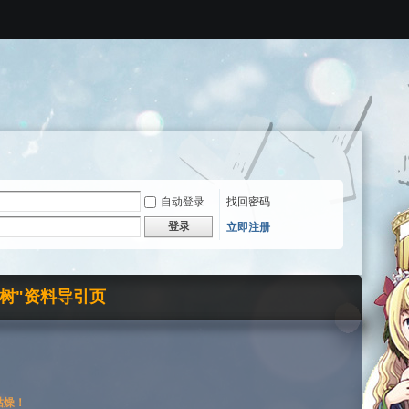
自动登录
找回密码
登录
立即注册
界树"资料导引页
枯燥！