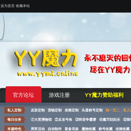
设为首页
收藏本站
官方论坛
游戏注册
YY魔力赞助福利
私人定制
皮肤定制
宠物定制
坐骑定制
头显称号定制
独一无二，私人
每日任务
①大英博物馆
②反攻号角
③阵容争霸赛
④魔币刮刮乐
⑤限
本服特色
周常活动
自动制作
装备词条
魔物收藏
称号收藏
坐骑收藏