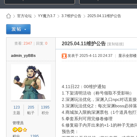
官方论坛
YY魔力3.7
3.7维护公告
2025.04.11维护公告
Di
»
›
›
›
2025.04.11维护公告
查看:
2347
|
回复:
0
[复制链接]
admin_yyBBs
发表于 2025-4-11 20:24:37
|
显示全部楼
4.11日22：00维护通知
1.下架清明活动（称号领取不受影响）
2.深渊玩法优化，深渊入口npc对话直接
sc
3.深渊玩法优化2：每次深渊boss必
123
205
1395
4.商城加入限购深渊票包（1个道具包打
主题
帖子
积分
5.拳套系列可用完修卷修理
管理员
6.修复箱子内开出来的+1-1的种子无效
预告类：
积分
1395